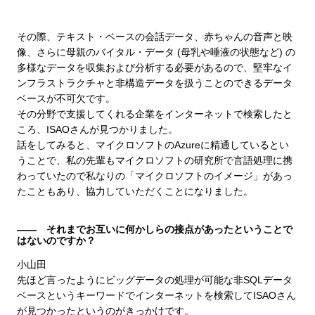
その際、テキスト・ベースの会話データ、赤ちゃんの音声と映
像、さらに母親のバイタル・データ (母乳や唾液の状態など) の
多様なデータを収集および分析する必要があるので、堅牢なイ
ンフラストラクチャと非構造データを扱うことのできるデータ
ベースが不可欠です。
その分野で支援してくれる企業をインターネットで検索したと
ころ、ISAOさんが見つかりました。
話をしてみると、マイクロソフトのAzureに精通しているとい
うことで、私の先輩もマイクロソフトの研究所で言語処理に携
わっていたので私なりの「マイクロソフトのイメージ」があっ
たこともあり、協力していただくことになりました。
―― それまでお互いに何かしらの接点があったということで
はないのですか？
小山田
先ほど言ったようにビッグデータの処理が可能な非SQLデータ
ベースというキーワードでインターネットを検索してISAOさん
が見つかったというのがきっかけです。