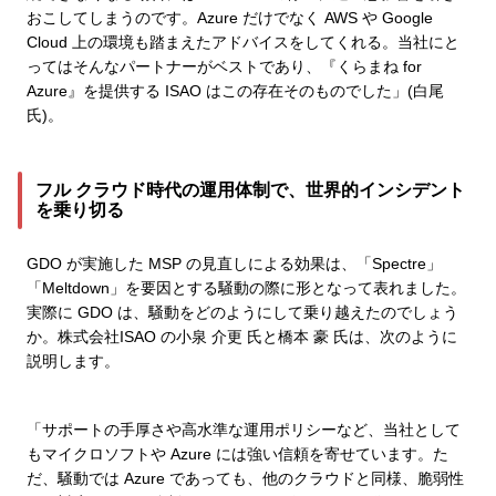
おこしてしまうのです。Azure だけでなく AWS や Google
Cloud 上の環境も踏まえたアドバイスをしてくれる。当社にと
ってはそんなパートナーがベストであり、『くらまね for
Azure』を提供する ISAO はこの存在そのものでした」(白尾
氏)。
フル クラウド時代の運用体制で、世界的インシデント
を乗り切る
GDO が実施した MSP の見直しによる効果は、「Spectre」
「Meltdown」を要因とする騒動の際に形となって表れました。
実際に GDO は、騒動をどのようにして乗り越えたのでしょう
か。株式会社ISAO の小泉 介更 氏と橋本 豪 氏は、次のように
説明します。
「サポートの手厚さや高水準な運用ポリシーなど、当社として
もマイクロソフトや Azure には強い信頼を寄せています。た
だ、騒動では Azure であっても、他のクラウドと同様、脆弱性