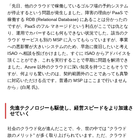
「先日、他のクラウドで稼働しているゴルフ場の予約システム
が停止するという問題が発生しました。障害の理由が PaaS で
稼働する RDB (Relational Database) にあることは分かったの
ですが、PaaS のフル マネージドという利点がここでは仇とな
り、運用でカバーするにも何もできない状況でした。該当のク
ラウド サービスも別の MSP に入ってもらっていますが、事業
への悪影響が大きいシステムのため、早急に復旧したいと考え
ISAO へ相談を投げかけました。すぐに ISAO からアドバイスを
頂くことができ、これを実行することで早期に問題を解消でき
ました。Azure 以外のクラウドに深い知見を持つこともそうで
すが、何よりも驚いたのは、契約範囲外のことであっても真摯
に対応いただける点です。普通の MSP はここまで行いません
から」(白尾 氏)。
先進テクノロジーも駆使し、経営スピードをより加速さ
せていく
社会のクラウド化が進んだことで、今、世の中では "クラウド
故のメリット" が多く取り上げられています。ただ、クラウド