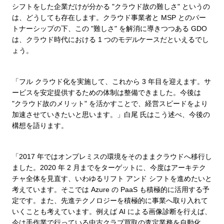
シフトをした企業だけが分かる "クラウド故の難しさ" というの
は、どうしても存在します。クラウド事業者と MSP とのパー
トナーシップの下、この "難しさ" を解消に導きつつある GDO
は、クラウド時代における 1 つのモデルケースだといえるでし
ょう。
「フル クラウド化を実施して、これから 3 年目を迎えます。サ
ービスを安定提供するための体制は整備できました。今後は
"クラウド故のメリット" を活かすことで、経営スピードをより
加速させていきたいと思います。」白尾 氏はこう述べ、今後の
構想を語ります。
「2017 年ではオンプレミスの環境をそのままクラウドへ移行し
ました。2020 年 2 月までをターゲットに、今度はアーキテク
チャ全体を見直す、いわゆるリフト アンド シフトを進めたいと
考えています。そこでは Azure の PaaS も積極的に活用する予
定です。また、先進テクノロジーを積極的に事業へ取り入れて
いくことも考えています。例えば AI による画像診断を行えば、
今は手作業で行っている中古クラブ買取の査定業務を自動化