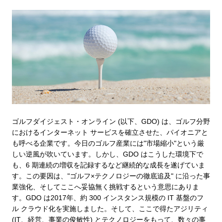
ゴルフダイジェスト・オンライン (以下、GDO) は、ゴルフ分野
におけるインターネット サービスを確立させた、パイオニアと
も呼べる企業です。今日のゴルフ産業には"市場縮小"という厳
しい逆風が吹いています。しかし、GDO はこうした環境下で
も、6 期連続の増収を記録するなど継続的な成長を遂げていま
す。この要因は、"ゴルフ×テクノロジーの徹底追及" に沿った事
業強化、そしてここへ妥協無く挑戦するという意思にありま
す。GDO は2017年、約 300 インスタンス規模の IT 基盤のフ
ル クラウド化を実施しました。そして、ここで得たアジリティ
(IT、経営、事業の俊敏性) とテクノロジーをもって、数々の事