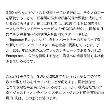
GDO が今なおビジネスを成長させている理由は、テクノロジー
を駆使することで、顧客層の拡大や顧客関係の深化に成功して
いる点にあります。例えば同社では、2018 年 1 月に国内リリ
ースしたラウンドデータサービス「ARCCOS 360」、同年 8 月
にゴルフ練習場への試験導入を国内でスタートさせた
「Toptracer Range」など、自社とパートナーの力をもって数々
の新しいゴルフ ライフスタイルを社会に提案しています。ま
た、2018 年に米国のゴルフレッスンチェーンである GolfTEC
Enterprises LLC 社を買収するなど、海外への市場展開も本格化
させているのです。
これだけを見ても、GDO が 2018 年というわずか 1 年の間で
数々の取り組みを進めていることが伺えます。同社はなぜ、こ
こまで俊敏な事業展開が行えるのでしょうか。株式会社ゴルフ
ダイジェスト・オンライン システムマネジメント室 副室長の白
尾 良 氏は、このように述べます。