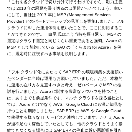
「これを各クラウドで切り分けて行うわけですから、独力主義
では 2018 年の騒動を乗り切るのは困難だったでしょう。幸い
にして、当社は 2017 年に MSP (Management Services
Provider) とのパートナーシップの見直しを実施しました。フル
クラウドに即した運用体制を敷いたことで、ここに対応するこ
とができたのです。」白尾 氏はこう当時を振り返り、MSP の
選定はクラウド選定と同じくらい重要であると強調。Azure の
MSP として契約している ISAO の「くらまね for Azure」を例
に、選定時に注視すべき事項を説明します。
「フル クラウド化にあたって SAP ERP の環境構築を支援頂い
たベンダーに当時は運用もお願いしていました。ただ、本格的
に運用の在り方を見直すべきと考え、ゼロベースで MSP の検
討を行いました。Azure に関する豊富なノウハウを持つこと
は、あくまでも前提条件です。マルチ クラウドを採る当社とし
ては、Azure だけでなく AWS、Google Cloud にも深い知見を
持つことを期待しました。SAP ERP は AWS や Google Cloud
で稼働する様々な IT サービスと連携しています。たとえ Azure
が過不足なく稼働していたとしても、他のクラウドとうまく接
続できなくなる場合には SAP ERP の停止に近い悪影響を引き