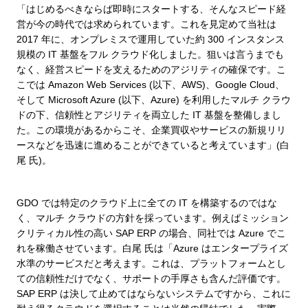
「はじめるべきならば即時にスタートする、そんなスピード経
営が今の時代では求められています。これを見定めて当社は
2017 年に、オンプレミスで運用していた約 300 インスタンス
規模の IT 基盤をフル クラウド化しました。狙いは言うまでも
なく、経営スピードを支えるためのアジリティの確保です。こ
こでは Amazon Web Services (以下、AWS)、Google Cloud、
そして Microsoft Azure (以下、Azure) を利用したマルチ クラウ
ドの下、信頼性とアジリティを両立した IT 基盤を整備しまし
た。この環境があるからこそ、企業買収やサービスの新規リリ
ースなどを迅速に進めることができていると考えています」(白
尾 氏)。
GDO では特定のクラウド上に全ての IT を構築するのではな
く、マルチ クラウドの方針を採っています。例えばミッション
クリティカル性の高い SAP ERP の場合、同社では Azure でこ
れを稼働させています。白尾 氏は「Azure はエンタープライズ
水準のサービスだと考えます。これは、プラットフォームとし
ての信頼性だけでなく、サポートの手厚さも含んだ評価です。
SAP ERP は決して止めてはならないシステムですから、これに