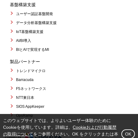
基盤構築支援
ユーザー認証基盤開発
データ分析基盤構築支援
IoT基盤構築支援
AI/BI導入
BIとAIで実現するMI
製品パートナー
トレンドマイクロ
Barracuda
F5ネットワークス
NTT東日本
SIOS AppKeeper
OpsRamp
このウェブサイトでは、よりよいユーザー体験のために
Cookieを使用しています。詳細は、
Cookieおよび行動履歴
の取得について
をご参照ください。OK をクリックまたは本
OK
Product by