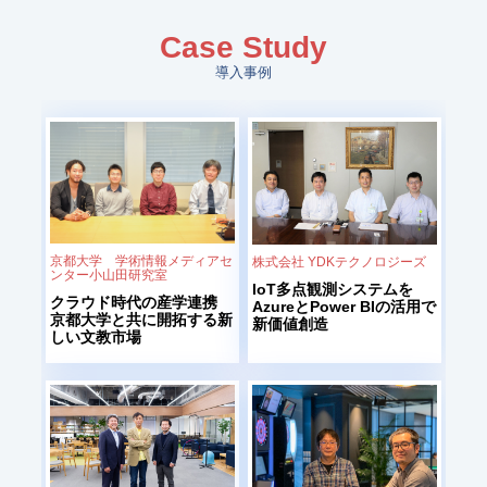
Case Study
導入事例
京都大学 学術情報メディアセ
株式会社 YDKテクノロジーズ
ンター小山田研究室
IoT多点観測システムを
クラウド時代の産学連携
AzureとPower BIの活用で
京都大学と共に開拓する新
新価値創造
しい文教市場